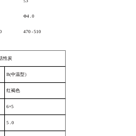
≤3
Φ4
.
0
0
470
-
510
活性
炭
B(
中温型
）
红褐
色
6×5
5
.
0