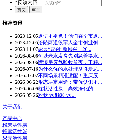
*
反馈内容：
推荐资讯
2023-12-05
退伍不褪色！他们在全市退...
2023-12-05
涪陵两退役军人全市创业创...
2023-11-07
彰显“戎创”新风采！20...
2026-08-06
鱼塘老水发臭先别急着换水...
2026-08-06
喷漆房废气验收前夜，工程...
2026-07-16
为什么你的水处理活性炭总...
2026-07-02
不同场景精准适配！重庆废...
2026-06-22
形态决定用途：带你认识不...
2026-06-09
柱状活性炭：高效净化的 ...
2026-05-26
粉状 vs 颗粒 vs ...
关于我们
产品中心
粉末活性炭
蜂窝活性炭
果壳活性炭