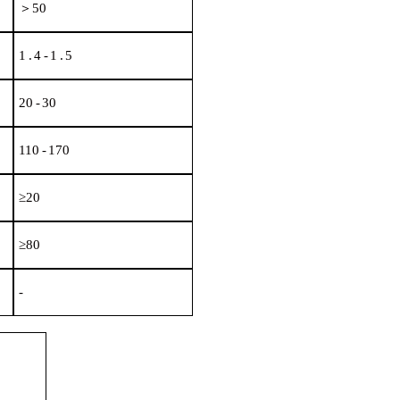
＞50
1
.
4
-
1
.
5
20
-
30
110
-
170
≥20
≥
80
-