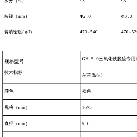
水分
（%）
≤3
≤3
粒径
（mm）
Φ2
.
0
Φ3
.
0
装填密
度(
g/
l)
470
-
540
470
-
52
GH-
5
.
0
三氧化铁脱硫专用
规格型
号
技术指
标
A(
常温型
）
颜
色
褐
色
规格
（mm）
16×5
直径
（mm）
5
.
0