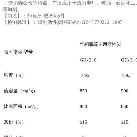
， 使用寿命长等特点。广泛应用于热力电厂、炼油、石油化工、
添加剂。
【包装】：20 kg/件或25 kg/件
【检测标准】： 煤制活性炭国家标准GB/ T 7702 . 2 - 1997
气相脱硫专用活性
炭
型号
技术指标
GH-
2
.
0
GH-
3
.
强度
（%）
＞95
＞
9
3
硫容量
（mg/
g）
850
900
比表面积
（
㎡/
g）
800
850
灰份
（%）
≤15
≤15