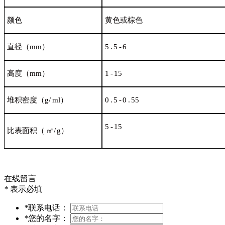
颜
色
黄色或棕
色
直径
（mm）
5
.
5
-
6
高度
（mm）
1
-
15
堆积密度
（g/
ml）
0
.
5
-
0
.
55
5
-
15
比表面积
（
㎡/
g）
在线留言
*
表示必填
*
联系电话：
*
您的名字：