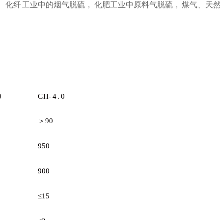
化纤 工业中的烟气脱硫， 化肥工业中原料气脱硫， 煤气、天
0
GH-
4
.
0
＞90
950
900
≤15