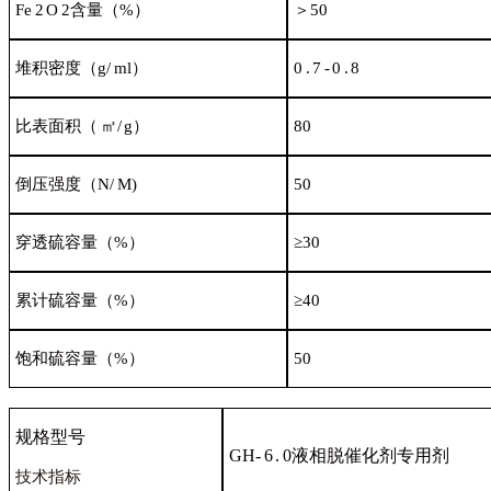
Fe
2
O
2
含量
（%）
＞50
堆积密度
（g/
ml）
0
.
7
-
0
.
8
比表面积
（
㎡/
g）
80
倒压强度
（N/
M)
50
穿透硫容量
（%）
≥30
累计硫容量
（%）
≥40
饱和硫容量
（%）
50
规格型
号
GH-
6
.
0
液相
脱催化剂专
用
剂
技术指
标