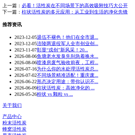
上一篇：
必看！活性炭在不同场景下的高效吸附技巧大公开
下一篇：
柱状活性炭的多元应用：从工业到生活的净化先锋
推荐资讯
2023-12-05
退伍不褪色！他们在全市退...
2023-12-05
涪陵两退役军人全市创业创...
2023-11-07
彰显“戎创”新风采！20...
2026-08-06
鱼塘老水发臭先别急着换水...
2026-08-06
喷漆房废气验收前夜，工程...
2026-07-16
为什么你的水处理活性炭总...
2026-07-02
不同场景精准适配！重庆废...
2026-06-22
形态决定用途：带你认识不...
2026-06-09
柱状活性炭：高效净化的 ...
2026-05-26
粉状 vs 颗粒 vs ...
关于我们
产品中心
粉末活性炭
蜂窝活性炭