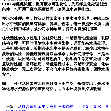
COD 与氨氮浓度，提高废水可生化性，为后续生化处理创造
条件，也可用于废水深度处理，确保出水达标排放。
在污水处理厂中，柱状活性炭常用于尾水深度处理，去除二级
出水中残留的微量有机物、异味、色素，进一步提升水质，满
足中水回用标准，减少污水排放量，提高水资源利用率。
柱状活性炭在水处理中的优势明显。一是
吸附性能全面
，孔隙
结构合理，可同时吸附水中多种污染物，适配复杂水质处理。
二是
机械强度高
，长期浸泡水中不易破碎粉化，减少出水携带
炭粉的风险，降低过滤设备堵塞概率，延长使用寿命。三是
再
生便捷
，吸附饱和后可通过热再生、化学再生等方式处理，恢
复吸附性能，循环使用，降低运行成本。四是
环保安全
，化学
性质稳定，无二次污染，不会向水中释放有害物质，保障水质
安全。
综上，柱状活性炭在水处理领域应用广泛、价值突出，是水质
净化与水资源保护的重要材料，助力水环境质量持续改善。
上一篇：
活性炭适用范围：家用净水除醛、工业废气废水、食